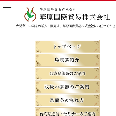
t
o
g
g
l
台湾茶・中国茶の輸入・販売は、華原国際貿易株式会社にお任せくださ
e
n
a
v
i
g
a
t
i
o
n