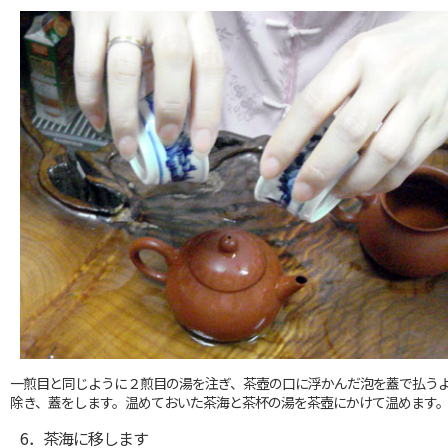
一煎目と同じように２煎目の湯を注ぎ、茶壺の口に浮かんだ泡を蓋で払う
除き、蓋をします。温めておいた茶海と茶杯の湯を茶壺にかけて温めます
6．茶海に移します